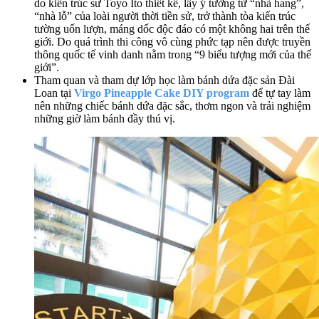
do kiến trúc sư Toyo Ito thiết kế, lấy ý tưởng từ “nhà hang”,
“nhà lỗ” của loài người thời tiền sử, trở thành tòa kiến trúc
tường uốn lượn, máng dốc độc đáo có một không hai trên thế
giới. Do quá trình thi công vô cùng phức tạp nên được truyền
thông quốc tế vinh danh nằm trong “9 biểu tượng mới của thế
giới”.
Tham quan và tham dự lớp học làm bánh dứa đặc sản Đài
Loan tại
Virgo Pineapple Cake DIY program
để tự tay làm
nên những chiếc bánh dứa đặc sắc, thơm ngon và trải nghiệm
những giờ làm bánh đầy thú vị.