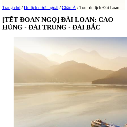
Trang chủ
/
Du lịch nước ngoài
/
Châu Á
/
Tour du lịch Đài Loan
[TẾT ĐOAN NGỌ] ĐÀI LOAN: CAO
HÙNG - ĐÀI TRUNG - ĐÀI BẮC