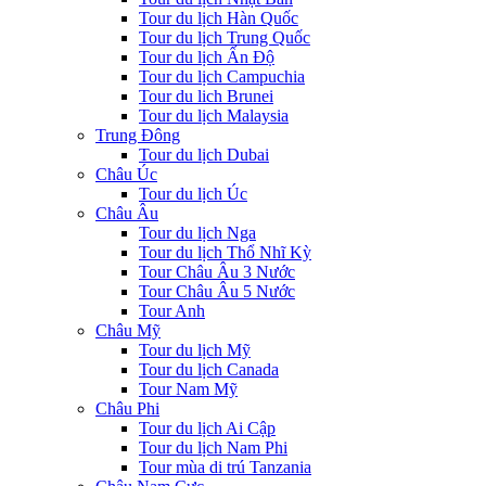
Tour du lịch Hàn Quốc
Tour du lịch Trung Quốc
Tour du lịch Ấn Độ
Tour du lịch Campuchia
Tour du lich Brunei
Tour du lịch Malaysia
Trung Đông
Tour du lịch Dubai
Châu Úc
Tour du lịch Úc
Châu Âu
Tour du lịch Nga
Tour du lịch Thổ Nhĩ Kỳ
Tour Châu Âu 3 Nước
Tour Châu Âu 5 Nước
Tour Anh
Châu Mỹ
Tour du lịch Mỹ
Tour du lịch Canada
Tour Nam Mỹ
Châu Phi
Tour du lịch Ai Cập
Tour du lịch Nam Phi
Tour mùa di trú Tanzania