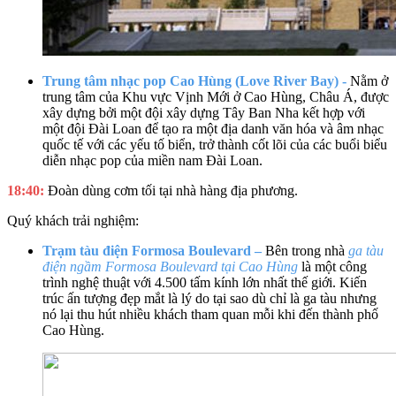
Trung tâm nhạc pop Cao Hùng (Love River Bay) -
Nằm ở
trung tâm của Khu vực Vịnh Mới ở Cao Hùng, Châu Á, được
xây dựng bởi một đội xây dựng Tây Ban Nha kết hợp với
một đội Đài Loan để tạo ra một địa danh văn hóa và âm nhạc
quốc tế với các yếu tố biển, trở thành cốt lõi của các buổi biểu
diễn nhạc pop của miền nam Đài Loan.
18:40:
Đoàn dùng cơm tối tại nhà hàng địa phương.
Quý khách trải nghiệm:
Trạm tàu điện Formosa Boulevard –
Bên trong nhà
ga tàu
điện ngầm Formosa Boulevard tại Cao Hùng
là một công
trình nghệ thuật với 4.500 tấm kính lớn nhất thế giới. Kiến
trúc ấn tượng đẹp mắt là lý do tại sao dù chỉ là ga tàu nhưng
nó lại thu hút nhiều khách tham quan mỗi khi đến thành phố
Cao Hùng.