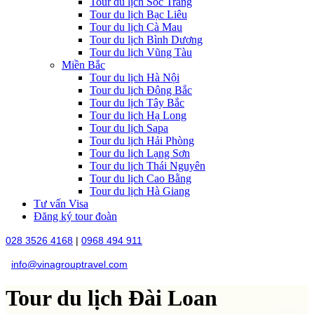
Tour du lịch Sóc Trăng
Tour du lịch Bạc Liêu
Tour du lịch Cà Mau
Tour du lịch Bình Dương
Tour du lịch Vũng Tàu
Miền Bắc
Tour du lịch Hà Nội
Tour du lịch Đông Bắc
Tour du lịch Tây Bắc
Tour du lịch Hạ Long
Tour du lịch Sapa
Tour du lịch Hải Phòng
Tour du lịch Lạng Sơn
Tour du lịch Thái Nguyên
Tour du lịch Cao Bằng
Tour du lịch Hà Giang
Tư vấn Visa
Đăng ký tour đoàn
028 3526 4168
|
0968 494 911
info@vinagrouptravel.com
Tour du lịch Đài Loan