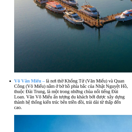
Võ Văn Miếu –
là nơi thờ Khổng Tử (Văn Miếu) và Quan
Công (Võ Miếu) nằm ở bờ hồ phía bắc của Nhật Nguyệt Hồ,
thuộc Đài Trung, là một trong những chùa nổi tiếng Đài
Loan. Văn Võ Miếu ấn tượng du khách bởi được xây dựng
thành hệ thống kiến trúc bên triền đồi, trải dài từ thấp đến
cao.