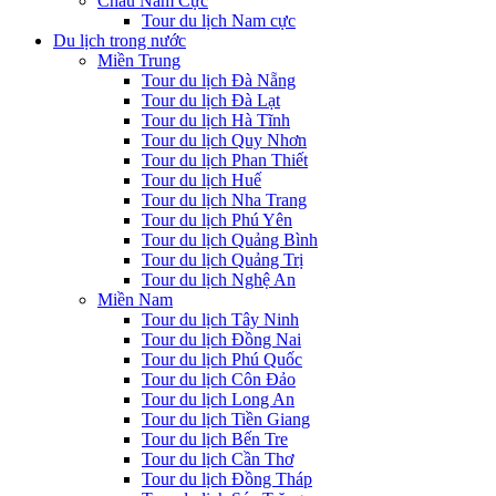
Châu Nam Cực
Tour du lịch Nam cực
Du lịch trong nước
Miền Trung
Tour du lịch Đà Nẵng
Tour du lịch Đà Lạt
Tour du lịch Hà Tĩnh
Tour du lịch Quy Nhơn
Tour du lịch Phan Thiết
Tour du lịch Huế
Tour du lịch Nha Trang
Tour du lịch Phú Yên
Tour du lịch Quảng Bình
Tour du lịch Quảng Trị
Tour du lịch Nghệ An
Miền Nam
Tour du lịch Tây Ninh
Tour du lịch Đồng Nai
Tour du lịch Phú Quốc
Tour du lịch Côn Đảo
Tour du lịch Long An
Tour du lịch Tiền Giang
Tour du lịch Bến Tre
Tour du lịch Cần Thơ
Tour du lịch Đồng Tháp