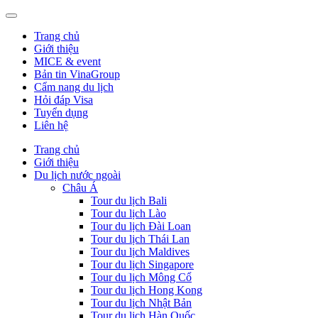
Trang chủ
Giới thiệu
MICE & event
Bản tin VinaGroup
Cẩm nang du lịch
Hỏi đáp Visa
Tuyển dụng
Liên hệ
Trang chủ
Giới thiệu
Du lịch nước ngoài
Châu Á
Tour du lịch Bali
Tour du lịch Lào
Tour du lịch Đài Loan
Tour du lịch Thái Lan
Tour du lịch Maldives
Tour du lịch Singapore
Tour du lịch Mông Cổ
Tour du lịch Hong Kong
Tour du lịch Nhật Bản
Tour du lịch Hàn Quốc