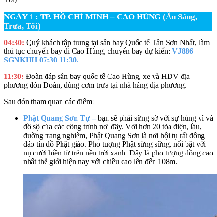
N
GÀY
1
:
TP. HỒ CHÍ MINH – CAO HÙNG
(Ăn Sáng,
Trưa
, Tối
)
04:30:
Quý khách tập trung tại sân bay Quốc tế Tân Sơn Nhất, làm
thủ tục chuyến bay đi Cao Hùng, chuyến bay dự kiến:
VJ886
SGNKHH 07:30 11:30.
11:30:
Đoàn đáp sân bay quốc tế Cao Hùng, xe và HDV địa
phương đón Đoàn, dùng cơm trưa tại nhà hàng địa phương.
Sau đón tham quan các điểm:
Phật Quang Sơn Tự –
bạn sẽ phải sững sờ với sự hùng vĩ và
đồ sộ của các công trình nơi đây. Với hơn 20 tòa điện, lầu,
đường trang nghiêm, Phật Quang Sơn là nơi hội tụ rất đông
đảo tín đồ Phật giáo. Pho tượng Phật sừng sững, nổi bật với
nụ cười hiền từ trên nền trời xanh. Đây là pho tượng đồng cao
nhất thế giới hiện nay với chiều cao lên đến 108m.