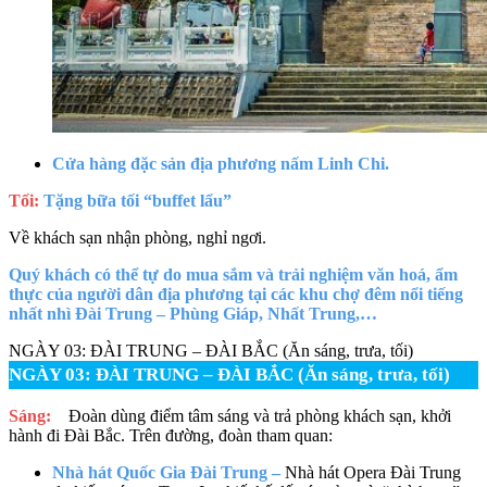
Cửa hàng đặc sản địa phương nấm Linh Chi.
Tối:
Tặng bữa tối “buffet lẩu”
Về khách sạn nhận phòng, nghỉ ngơi.
Quý khách có thể tự do mua sắm và trải nghiệm văn hoá, ẩm
thực của người dân địa phương tại các khu chợ đêm nổi tiếng
nhất nhì Đài Trung – Phùng Giáp, Nhất Trung,…
NGÀY 03: ĐÀI TRUNG – ĐÀI BẮC (Ăn sáng, trưa, tối)
NGÀY 03: ĐÀI TRUNG – ĐÀI BẮC (Ăn sáng, trưa, tối)
Sáng:
Đoàn dùng điểm tâm sáng và trả phòng khách sạn, khởi
hành đi Đài Bắc. Trên đường, đoàn tham quan:
Nhà hát Quốc Gia Đài Trung –
Nhà hát Opera Đài Trung