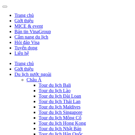
Trang chủ
Giới thiệu
MICE & event
Bản tin VinaGroup
Cẩm nang du lịch
Hỏi đáp Visa
Tuyển dụng
Liên hệ
Trang chủ
Giới thiệu
Du lịch nước ngoài
Châu Á
Tour du lịch Bali
Tour du lịch Lào
Tour du lịch Đài Loan
Tour du lịch Thái Lan
Tour du lịch Maldives
Tour du lịch Singapore
Tour du lịch Mông Cổ
Tour du lịch Hong Kong
Tour du lịch Nhật Bản
Tour du lịch Hàn Quốc