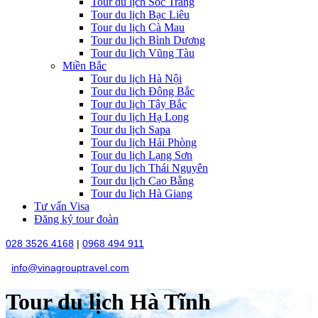
Tour du lịch Sóc Trăng
Tour du lịch Bạc Liêu
Tour du lịch Cà Mau
Tour du lịch Bình Dương
Tour du lịch Vũng Tàu
Miền Bắc
Tour du lịch Hà Nội
Tour du lịch Đông Bắc
Tour du lịch Tây Bắc
Tour du lịch Hạ Long
Tour du lịch Sapa
Tour du lịch Hải Phòng
Tour du lịch Lạng Sơn
Tour du lịch Thái Nguyên
Tour du lịch Cao Bằng
Tour du lịch Hà Giang
Tư vấn Visa
Đăng ký tour đoàn
028 3526 4168
|
0968 494 911
info@vinagrouptravel.com
Tour du lịch Hà Tĩnh