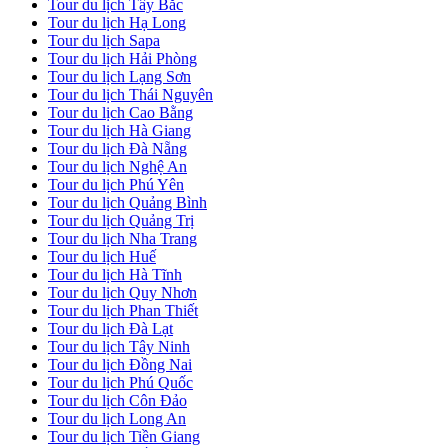
Tour du lịch Tây Bắc
Tour du lịch Hạ Long
Tour du lịch Sapa
Tour du lịch Hải Phòng
Tour du lịch Lạng Sơn
Tour du lịch Thái Nguyên
Tour du lịch Cao Bằng
Tour du lịch Hà Giang
Tour du lịch Đà Nẵng
Tour du lịch Nghệ An
Tour du lịch Phú Yên
Tour du lịch Quảng Bình
Tour du lịch Quảng Trị
Tour du lịch Nha Trang
Tour du lịch Huế
Tour du lịch Hà Tĩnh
Tour du lịch Quy Nhơn
Tour du lịch Phan Thiết
Tour du lịch Đà Lạt
Tour du lịch Tây Ninh
Tour du lịch Đồng Nai
Tour du lịch Phú Quốc
Tour du lịch Côn Đảo
Tour du lịch Long An
Tour du lịch Tiền Giang