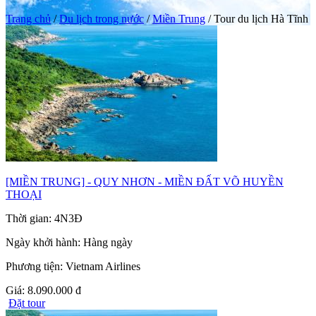
Trang chủ
/
Du lịch trong nước
/
Miền Trung
/
Tour du lịch Hà Tĩnh
[MIỀN TRUNG] - QUY NHƠN - MIỀN ĐẤT VÕ HUYỀN
THOẠI
Thời gian:
4N3Đ
Ngày khởi hành:
Hàng ngày
Phương tiện:
Vietnam Airlines
Giá:
8.090.000 đ
Đặt tour