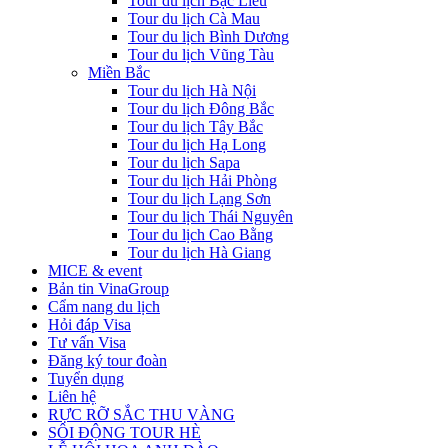
Tour du lịch Bạc Liêu
Tour du lịch Cà Mau
Tour du lịch Bình Dương
Tour du lịch Vũng Tàu
Miền Bắc
Tour du lịch Hà Nội
Tour du lịch Đông Bắc
Tour du lịch Tây Bắc
Tour du lịch Hạ Long
Tour du lịch Sapa
Tour du lịch Hải Phòng
Tour du lịch Lạng Sơn
Tour du lịch Thái Nguyên
Tour du lịch Cao Bằng
Tour du lịch Hà Giang
MICE & event
Bản tin VinaGroup
Cẩm nang du lịch
Hỏi đáp Visa
Tư vấn Visa
Đăng ký tour đoàn
Tuyển dụng
Liên hệ
RỰC RỠ SẮC THU VÀNG
SÔI ĐỘNG TOUR HÈ