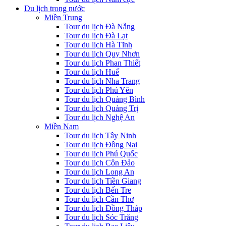
Du lịch trong nước
Miền Trung
Tour du lịch Đà Nẵng
Tour du lịch Đà Lạt
Tour du lịch Hà Tĩnh
Tour du lịch Quy Nhơn
Tour du lịch Phan Thiết
Tour du lịch Huế
Tour du lịch Nha Trang
Tour du lịch Phú Yên
Tour du lịch Quảng Bình
Tour du lịch Quảng Trị
Tour du lịch Nghệ An
Miền Nam
Tour du lịch Tây Ninh
Tour du lịch Đồng Nai
Tour du lịch Phú Quốc
Tour du lịch Côn Đảo
Tour du lịch Long An
Tour du lịch Tiền Giang
Tour du lịch Bến Tre
Tour du lịch Cần Thơ
Tour du lịch Đồng Tháp
Tour du lịch Sóc Trăng