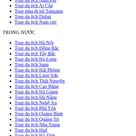
Tour du lịch Nam Phi
Tour du lịch Ai Cập
Tour mùa di trú Tanzania
Tour du lịch Dubai
Tour du lịch Nam cực
TRONG NƯỚC
Tour du lịch Hà Nội
Tour du lịch Đông Bắc
Tour du lịch Tây Bắc
Tour du lịch Hạ Long
Tour du lịch Sapa
Tour du lịch Hải Phòng
Tour du lịch Lạng Sơn
Tour du lịch Thái Nguyên
Tour du lịch Cao Bằng
Tour du lịch Hà Giang
Tour du lịch Đà Nẵng
Tour du lịch Nghệ An
Tour du lịch Phú Yên
Tour du lịch Quảng Bình
Tour du lịch Quảng Trị
Tour du lịch Nha Trang
Tour du lịch Huế
Tour du lịch Hà Tĩnh