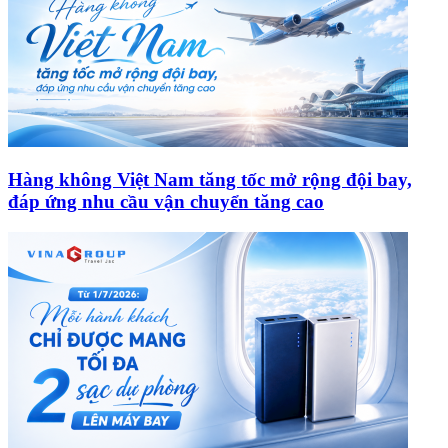
Hàng không Việt Nam tăng tốc mở rộng đội bay,
đáp ứng nhu cầu vận chuyển tăng cao