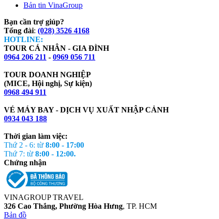
Bản tin VinaGroup
Bạn cần trợ giúp?
Tổng đài
:
(028) 3526 4168
HOTLINE:
TOUR CÁ NHÂN - GIA ĐÌNH
0964 206 211
-
0969 056 711
TOUR DOANH NGHIỆP
(MICE, Hội nghị, Sự kiện)
0968 494 911
VÉ MÁY BAY - DỊCH VỤ XUẤT NHẬP CẢNH
0934 043 188
Thời gian làm việc:
Thứ 2 - 6: từ
8:00 - 17:00
Thứ 7: từ
8:00 - 12:00.
Chứng nhận
VINAGROUP TRAVEL
326 Cao Thắng, Phường Hòa Hưng
, TP. HCM
Bản đồ