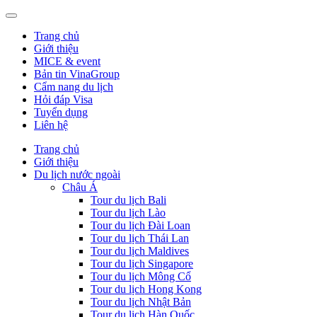
Trang chủ
Giới thiệu
MICE & event
Bản tin VinaGroup
Cẩm nang du lịch
Hỏi đáp Visa
Tuyển dụng
Liên hệ
Trang chủ
Giới thiệu
Du lịch nước ngoài
Châu Á
Tour du lịch Bali
Tour du lịch Lào
Tour du lịch Đài Loan
Tour du lịch Thái Lan
Tour du lịch Maldives
Tour du lịch Singapore
Tour du lịch Mông Cổ
Tour du lịch Hong Kong
Tour du lịch Nhật Bản
Tour du lịch Hàn Quốc