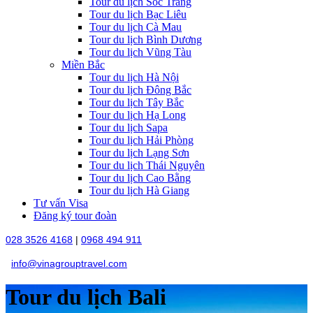
Tour du lịch Sóc Trăng
Tour du lịch Bạc Liêu
Tour du lịch Cà Mau
Tour du lịch Bình Dương
Tour du lịch Vũng Tàu
Miền Bắc
Tour du lịch Hà Nội
Tour du lịch Đông Bắc
Tour du lịch Tây Bắc
Tour du lịch Hạ Long
Tour du lịch Sapa
Tour du lịch Hải Phòng
Tour du lịch Lạng Sơn
Tour du lịch Thái Nguyên
Tour du lịch Cao Bằng
Tour du lịch Hà Giang
Tư vấn Visa
Đăng ký tour đoàn
028 3526 4168
|
0968 494 911
info@vinagrouptravel.com
Tour du lịch Bali