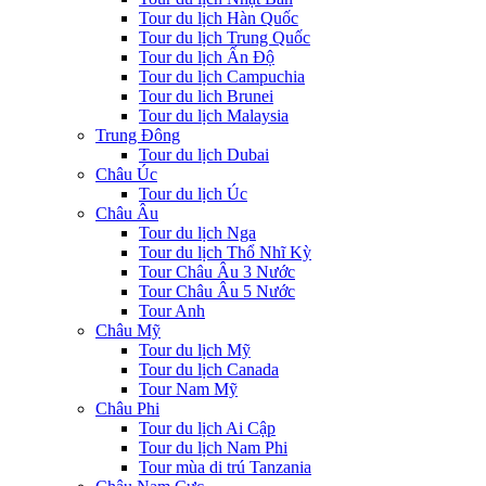
Tour du lịch Hàn Quốc
Tour du lịch Trung Quốc
Tour du lịch Ấn Độ
Tour du lịch Campuchia
Tour du lich Brunei
Tour du lịch Malaysia
Trung Đông
Tour du lịch Dubai
Châu Úc
Tour du lịch Úc
Châu Âu
Tour du lịch Nga
Tour du lịch Thổ Nhĩ Kỳ
Tour Châu Âu 3 Nước
Tour Châu Âu 5 Nước
Tour Anh
Châu Mỹ
Tour du lịch Mỹ
Tour du lịch Canada
Tour Nam Mỹ
Châu Phi
Tour du lịch Ai Cập
Tour du lịch Nam Phi
Tour mùa di trú Tanzania