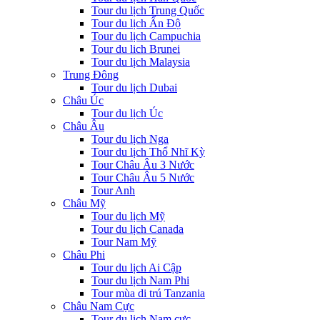
Tour du lịch Trung Quốc
Tour du lịch Ấn Độ
Tour du lịch Campuchia
Tour du lich Brunei
Tour du lịch Malaysia
Trung Đông
Tour du lịch Dubai
Châu Úc
Tour du lịch Úc
Châu Âu
Tour du lịch Nga
Tour du lịch Thổ Nhĩ Kỳ
Tour Châu Âu 3 Nước
Tour Châu Âu 5 Nước
Tour Anh
Châu Mỹ
Tour du lịch Mỹ
Tour du lịch Canada
Tour Nam Mỹ
Châu Phi
Tour du lịch Ai Cập
Tour du lịch Nam Phi
Tour mùa di trú Tanzania
Châu Nam Cực
Tour du lịch Nam cực