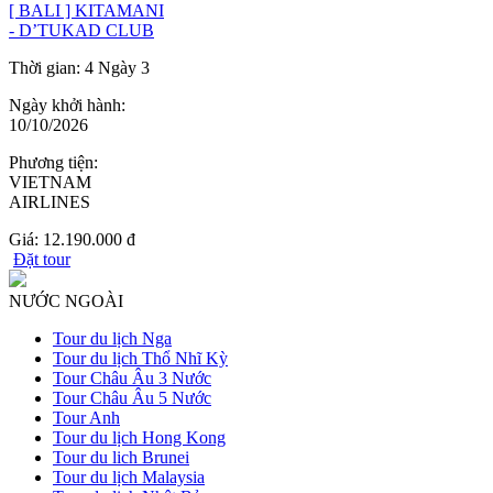
[ BALI ] KITAMANI
- D’TUKAD CLUB
Thời gian:
4 Ngày 3
Ngày khởi hành:
10/10/2026
Phương tiện:
VIETNAM
AIRLINES
Giá:
12.190.000 đ
Đặt tour
NƯỚC NGOÀI
Tour du lịch Nga
Tour du lịch Thổ Nhĩ Kỳ
Tour Châu Âu 3 Nước
Tour Châu Âu 5 Nước
Tour Anh
Tour du lịch Hong Kong
Tour du lich Brunei
Tour du lịch Malaysia