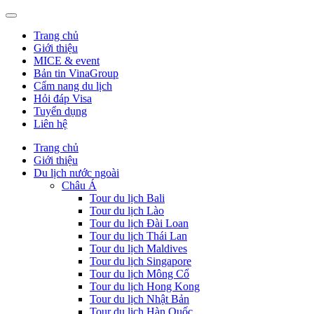
Trang chủ
Giới thiệu
MICE & event
Bản tin VinaGroup
Cẩm nang du lịch
Hỏi đáp Visa
Tuyển dụng
Liên hệ
Trang chủ
Giới thiệu
Du lịch nước ngoài
Châu Á
Tour du lịch Bali
Tour du lịch Lào
Tour du lịch Đài Loan
Tour du lịch Thái Lan
Tour du lịch Maldives
Tour du lịch Singapore
Tour du lịch Mông Cổ
Tour du lịch Hong Kong
Tour du lịch Nhật Bản
Tour du lịch Hàn Quốc