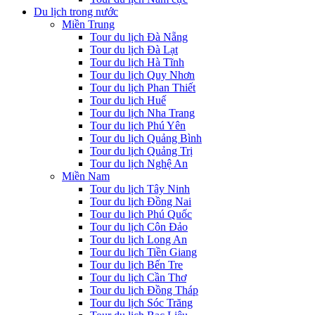
Du lịch trong nước
Miền Trung
Tour du lịch Đà Nẵng
Tour du lịch Đà Lạt
Tour du lịch Hà Tĩnh
Tour du lịch Quy Nhơn
Tour du lịch Phan Thiết
Tour du lịch Huế
Tour du lịch Nha Trang
Tour du lịch Phú Yên
Tour du lịch Quảng Bình
Tour du lịch Quảng Trị
Tour du lịch Nghệ An
Miền Nam
Tour du lịch Tây Ninh
Tour du lịch Đồng Nai
Tour du lịch Phú Quốc
Tour du lịch Côn Đảo
Tour du lịch Long An
Tour du lịch Tiền Giang
Tour du lịch Bến Tre
Tour du lịch Cần Thơ
Tour du lịch Đồng Tháp
Tour du lịch Sóc Trăng