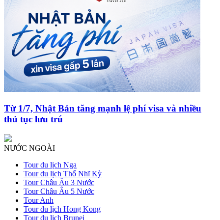
Từ 1/7, Nhật Bản tăng mạnh lệ phí visa và nhiều
thủ tục lưu trú
NƯỚC NGOÀI
Tour du lịch Nga
Tour du lịch Thổ Nhĩ Kỳ
Tour Châu Âu 3 Nước
Tour Châu Âu 5 Nước
Tour Anh
Tour du lịch Hong Kong
Tour du lich Brunei