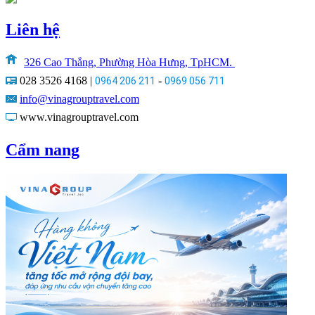
Liên hệ
326 Cao Thắng, Phường Hòa Hưng, TpHCM.
028 3526 4168 |
-
0964 206 211
0969 056 711
info@vinagrouptravel.com
www.vinagrouptravel.com
Cẩm nang