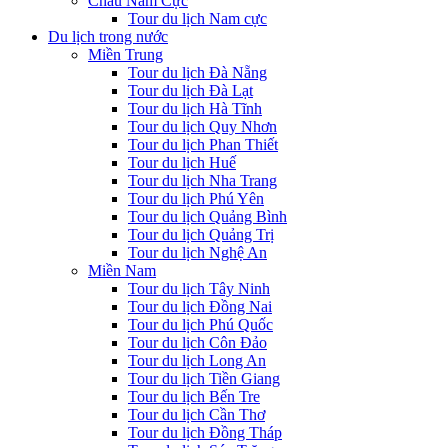
Châu Nam Cực
Tour du lịch Nam cực
Du lịch trong nước
Miền Trung
Tour du lịch Đà Nẵng
Tour du lịch Đà Lạt
Tour du lịch Hà Tĩnh
Tour du lịch Quy Nhơn
Tour du lịch Phan Thiết
Tour du lịch Huế
Tour du lịch Nha Trang
Tour du lịch Phú Yên
Tour du lịch Quảng Bình
Tour du lịch Quảng Trị
Tour du lịch Nghệ An
Miền Nam
Tour du lịch Tây Ninh
Tour du lịch Đồng Nai
Tour du lịch Phú Quốc
Tour du lịch Côn Đảo
Tour du lịch Long An
Tour du lịch Tiền Giang
Tour du lịch Bến Tre
Tour du lịch Cần Thơ
Tour du lịch Đồng Tháp