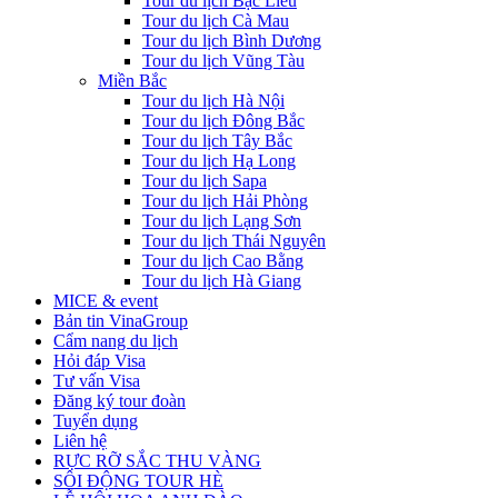
Tour du lịch Bạc Liêu
Tour du lịch Cà Mau
Tour du lịch Bình Dương
Tour du lịch Vũng Tàu
Miền Bắc
Tour du lịch Hà Nội
Tour du lịch Đông Bắc
Tour du lịch Tây Bắc
Tour du lịch Hạ Long
Tour du lịch Sapa
Tour du lịch Hải Phòng
Tour du lịch Lạng Sơn
Tour du lịch Thái Nguyên
Tour du lịch Cao Bằng
Tour du lịch Hà Giang
MICE & event
Bản tin VinaGroup
Cẩm nang du lịch
Hỏi đáp Visa
Tư vấn Visa
Đăng ký tour đoàn
Tuyển dụng
Liên hệ
RỰC RỠ SẮC THU VÀNG
SÔI ĐỘNG TOUR HÈ