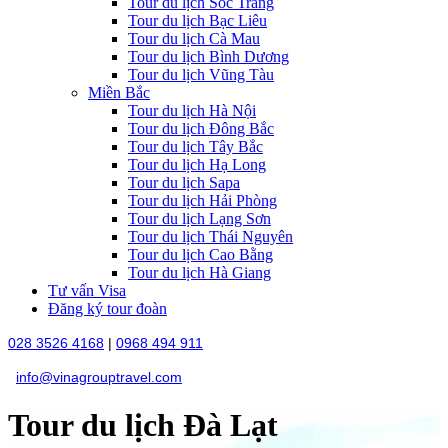
Tour du lịch Sóc Trăng
Tour du lịch Bạc Liêu
Tour du lịch Cà Mau
Tour du lịch Bình Dương
Tour du lịch Vũng Tàu
Miền Bắc
Tour du lịch Hà Nội
Tour du lịch Đông Bắc
Tour du lịch Tây Bắc
Tour du lịch Hạ Long
Tour du lịch Sapa
Tour du lịch Hải Phòng
Tour du lịch Lạng Sơn
Tour du lịch Thái Nguyên
Tour du lịch Cao Bằng
Tour du lịch Hà Giang
Tư vấn Visa
Đăng ký tour đoàn
028 3526 4168
|
0968 494 911
info@vinagrouptravel.com
Tour du lịch Đà Lạt