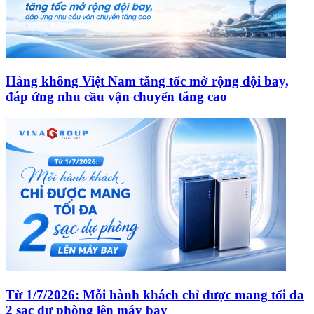
Hàng không Việt Nam tăng tốc mở rộng đội bay,
đáp ứng nhu cầu vận chuyển tăng cao
Từ 1/7/2026: Mỗi hành khách chỉ được mang tối đa
2 sạc dự phòng lên máy bay