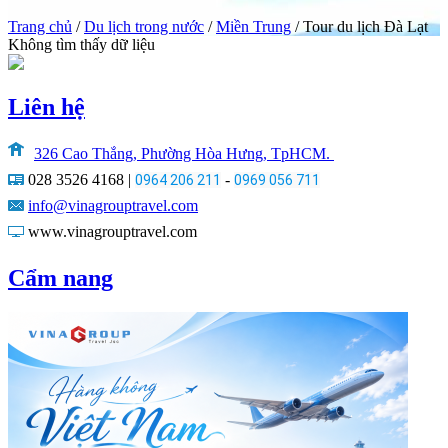
Trang chủ
/
Du lịch trong nước
/
Miền Trung
/
Tour du lịch Đà Lạt
Không tìm thấy dữ liệu
Liên hệ
326 Cao Thắng, Phường Hòa Hưng, TpHCM.
028 3526 4168 |
-
0964 206 211
0969 056 711
info@vinagrouptravel.com
www.vinagrouptravel.com
Cẩm nang