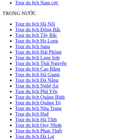
Tour du lịch Nam cực
TRONG NƯỚC
Tour du lịch Hà Nội
Tour du lịch Đông Bắc
Tour du lịch Tây Bắc
Tour du lịch Hạ Long
Tour du lịch Sapa
Tour du lịch Hải Phòng
Tour du lịch Lạng Sơn
Tour du lịch Thái Nguyên
Tour du lịch Cao Bằng
Tour du lịch Hà Giang
Tour du lịch Đà Nẵng
Tour du lịch Nghệ An
Tour du lịch Phú Yên
Tour du lịch Quảng Bình
Tour du lịch Quảng Trị
Tour du lịch Nha Trang
Tour du lịch Huế
Tour du lịch Hà Tĩnh
Tour du lịch Quy Nhơn
Tour du lịch Phan Thiết
Tour du lịch Đà Lạt