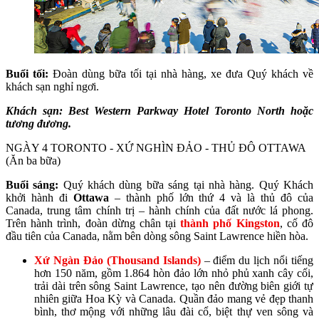
Buổi tối:
Đoàn dùng bữa tối tại nhà hàng, xe đưa Quý khách về
khách sạn nghỉ ngơi
.
Khách sạn: Best Western Parkway Hotel Toronto North hoặc
tương đương
.
NGÀY 4 TORONTO - XỨ NGHÌN ĐẢO - THỦ ĐÔ OTTAWA
(Ăn ba bữa)
Buổi sáng:
Quý khách dùng bữa sáng tại nhà hàng. Quý Khách
khởi hành đi
Ottawa
– thành phố lớn thứ 4 và là thủ đô của
Canada, trung tâm chính trị – hành chính của đất nước lá phong.
Trên hành trình, đoàn dừng chân tại
thành phố Kingston
,
cố đô
đầu tiên của Canada, nằm bên dòng sông Saint Lawrence hiền hòa
.
Xứ Ngàn Đảo (Thousand Islands)
–
điểm du lịch nổi tiếng
hơn 150 năm, gồm 1.864 hòn đảo lớn nhỏ phủ xanh cây cối,
trải dài trên sông Saint Lawrence, tạo nên đường biên giới tự
nhiên giữa Hoa Kỳ và Canada. Quần đảo mang vẻ đẹp thanh
bình, thơ mộng với những lâu đài cổ, biệt thự ven sông và