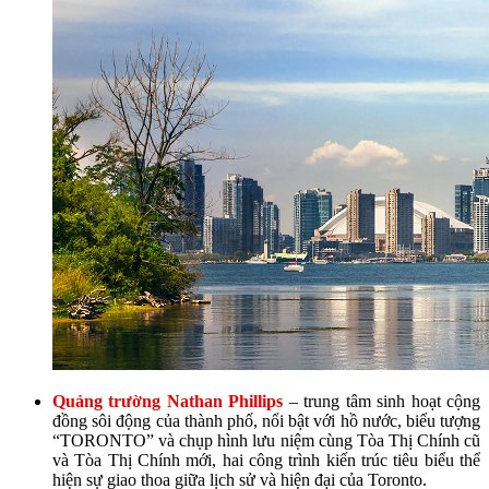
Quảng trường Nathan Phillips
–
trung tâm sinh hoạt cộng
đồng sôi động của thành phố, nổi bật với hồ nước, biểu tượng
“TORONTO” và chụp hình lưu niệm cùng Tòa Thị Chính cũ
và Tòa Thị Chính mới, hai công trình kiến trúc tiêu biểu thể
hiện sự giao thoa giữa lịch sử và hiện đại của Toronto
.