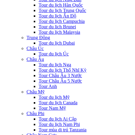
Tour du lịch Hàn Quốc
Tour du lịch Trung Quốc
Tour du lịch Ấn Độ
Tour du lịch Campuchia
Tour du lich Brunei
Tour du lịch Malaysia
Trung Đông
Tour du lịch Dubai
Châu Úc
Tour du lịch Úc
Châu Âu
Tour du lịch Nga
Tour du lịch Thổ Nhĩ Kỳ
Tour Châu Âu 3 Nước
Tour Châu Âu 5 Nước
Tour Anh
Châu Mỹ
Tour du lịch Mỹ
Tour du lịch Canada
Tour Nam Mỹ
Châu Phi
Tour du lịch Ai Cập
Tour du lịch Nam Phi
Tour mùa di trú Tanzania