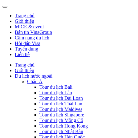
Trang chủ
Giới thiệu
MICE & event
Bản tin VinaGroup
Cẩm nang du lịch
Hỏi đáp Visa
Tuyển dụng
Liên hệ
Trang chủ
Giới thiệu
Du lịch nước ngoài
Châu Á
Tour du lịch Bali
Tour du lịch Lào
Tour du lịch Đài Loan
Tour du lịch Thái Lan
Tour du lịch Maldives
Tour du lịch Singapore
Tour du lịch Mông Cổ
Tour du lịch Hong Kong
Tour du lịch Nhật Bản
Tour du lịch Hàn Quốc