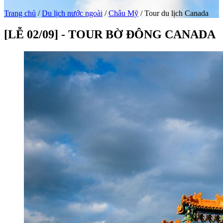
Trang chủ
/
Du lịch nước ngoài
/
Châu Mỹ
/
Tour du lịch Canada
[LỄ 02/09] - TOUR BỜ ĐÔNG CANADA