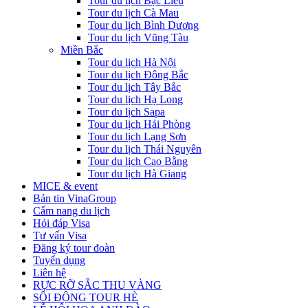
Tour du lịch Bạc Liêu
Tour du lịch Cà Mau
Tour du lịch Bình Dương
Tour du lịch Vũng Tàu
Miền Bắc
Tour du lịch Hà Nội
Tour du lịch Đông Bắc
Tour du lịch Tây Bắc
Tour du lịch Hạ Long
Tour du lịch Sapa
Tour du lịch Hải Phòng
Tour du lịch Lạng Sơn
Tour du lịch Thái Nguyên
Tour du lịch Cao Bằng
Tour du lịch Hà Giang
MICE & event
Bản tin VinaGroup
Cẩm nang du lịch
Hỏi đáp Visa
Tư vấn Visa
Đăng ký tour đoàn
Tuyển dụng
Liên hệ
RỰC RỠ SẮC THU VÀNG
SÔI ĐỘNG TOUR HÈ