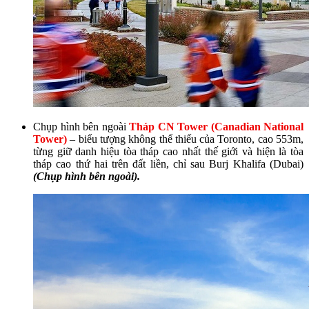
Chụp hình bên ngoài
Tháp CN Tower (Canadian National
Tower)
–
biểu tượng không thể thiếu của Toronto, cao 553m,
từng giữ danh hiệu tòa tháp cao nhất thế giới và hiện là tòa
tháp cao thứ hai trên đất liền, chỉ sau Burj Khalifa (Dubai)
(Chụp hình bên ngoài)
.