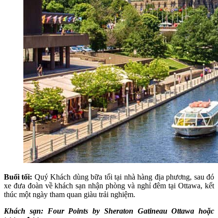
Buổi tối:
Quý Khách dùng bữa tối tại nhà hàng địa phương, sau đó
xe đưa đoàn về khách sạn nhận phòng và nghỉ đêm tại Ottawa, kết
thúc một ngày tham quan giàu trải nghiệm
.
Khách sạn: Four Points by Sheraton Gatineau Ottawa hoặc