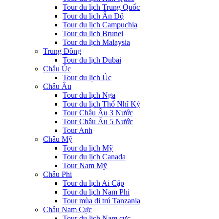
Tour du lịch Trung Quốc
Tour du lịch Ấn Độ
Tour du lịch Campuchia
Tour du lich Brunei
Tour du lịch Malaysia
Trung Đông
Tour du lịch Dubai
Châu Úc
Tour du lịch Úc
Châu Âu
Tour du lịch Nga
Tour du lịch Thổ Nhĩ Kỳ
Tour Châu Âu 3 Nước
Tour Châu Âu 5 Nước
Tour Anh
Châu Mỹ
Tour du lịch Mỹ
Tour du lịch Canada
Tour Nam Mỹ
Châu Phi
Tour du lịch Ai Cập
Tour du lịch Nam Phi
Tour mùa di trú Tanzania
Châu Nam Cực
Tour du lịch Nam cực