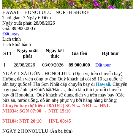
HAWAII – HONOLULU - NORTH SHORE
Thời gian:
7 Ngày 6 Đêm
Ngày xuất phát:
28/08/2026
Giá:
89.900.000 đ
Đặt ngay
Lịch trình
Lịch khởi hành
Ngày xuất
Ngày kết
STT
Giá tiền
Đặt tour
phát
thúc
1
28/08/2026
03/09/2026
89.900.000
Đặt tour
NGÀY 1 SÀI GÒN - HONOLULU (Dịch vụ trên chuyến bay)
Hướng dẫn viên công ty đón Quý khách tại cột số 10 ga quốc tế
sân bay quốc tế Tân Sơn Nhất đáp chuyến bay đi
Hawaii
. Chuyến
bay quá cảnh tại Đài/Nhật/Hàn…, đoàn làm thủ tục nối chuyến
bay đi Honolulu. Quý khách sử dụng dịch vụ trên máy bay (Các
bữa ăn, nước uống, đồ ăn nhẹ phục vụ bởi hãng hàng không)
Chuyến bay dự kiến: 28AUG | SGN → NRT → HNL
NH834: SGN 07:00 → NRT 15:10
NH184: NRT 20:10 → HNL 08:45
NGÀY 2 HONOLULU (Ăn ba bữa)