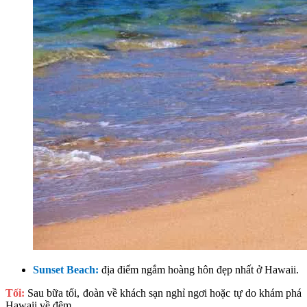
Sunset Beach:
địa điểm ngắm hoàng hôn đẹp nhất ở Hawaii.
Tối:
Sau bữa tối, đoàn về khách sạn nghỉ ngơi hoặc tự do khám phá
Hawaii về đêm.