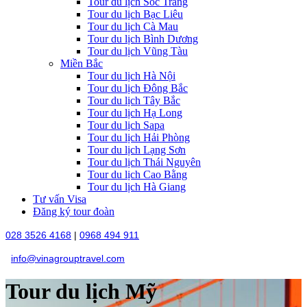
Tour du lịch Sóc Trăng
Tour du lịch Bạc Liêu
Tour du lịch Cà Mau
Tour du lịch Bình Dương
Tour du lịch Vũng Tàu
Miền Bắc
Tour du lịch Hà Nội
Tour du lịch Đông Bắc
Tour du lịch Tây Bắc
Tour du lịch Hạ Long
Tour du lịch Sapa
Tour du lịch Hải Phòng
Tour du lịch Lạng Sơn
Tour du lịch Thái Nguyên
Tour du lịch Cao Bằng
Tour du lịch Hà Giang
Tư vấn Visa
Đăng ký tour đoàn
028 3526 4168
|
0968 494 911
info@vinagrouptravel.com
Tour du lịch Mỹ