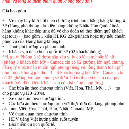
nhau và tổng số điểm tham quan không thay đổi)
Giá bao gồm
•
Vé máy bay khứ hồi theo chương trình tour, hãng hàng không 4-
5* (Hạng phổ thông, dự kiến hàng không Nhật/ Hàn Quốc/ hoặc
hàng không khác đáp ứng đủ vé cho đoàn tại thời điểm quý khách
đặt tour) - (bao gồm 1 kiện HLKG 23kg/khách hoặc tùy tiêu chuẩn
phục vụ của Hãng hàng không)
•
Thuế phi trường và phí an ninh.
•
Khách sạn tiêu chuẩn quốc tế 3* (02 khách/phòng)
**Lưu ý: Phòng 3 sẽ được sắp xếp vì lý do lẻ nam hoặc lẻ nữ
(phòng 3 khách bên Mỹ - Canada chỉ có 02 giường lớn ngủ chung,
nếu quý khách nào muốn ngủ phòng riêng vui lòng thanh toán phí
phụ thu) . Phòng gia đình 3 – 4 khách/phòng bên Mỹ - Canada chỉ
có 02 giường lớn ngủ chung sẽ được bố trí theo yêu cầu của quý
khách (với điều kiện Khách sạn có khả năng cung ứng)
•
Các bữa ăn theo chương trình (Việt, Hoa, Thái, Mỹ, …) + tip
cho phục vụ (20–28%).
•
Xe đưa đón theo chương trình
.
•
Các bữa ăn theo chương trình với thực đơn đa dạng, phong phú
các món Việt, Hoa, Thái, Hàn, Nhật, Canada, Mỹ,…
•
Vé tham quan theo chương trình
•
HDV tiếng Việt hướng dẫn suốt tuyến.
•
Bảo hiểm du lịch quốc tế.