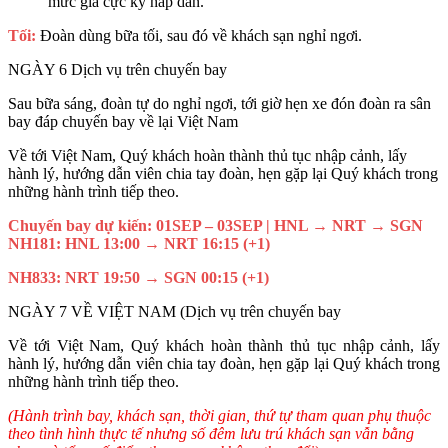
mức giá cực kỳ hấp dẫn.
Tối:
Đoàn dùng bữa tối, sau đó về khách sạn nghỉ ngơi.
NGÀY 6 Dịch vụ trên chuyến bay
Sau bữa sáng, đoàn tự do nghỉ ngơi, tới giờ hẹn xe đón đoàn ra sân
bay đáp chuyến bay về lại Việt Nam
Về tới Việt Nam, Quý khách hoàn thành thủ tục nhập cảnh, lấy
hành lý, hướng dẫn viên chia tay đoàn, hẹn gặp lại Quý khách trong
những hành trình tiếp theo.
Chuyến bay dự kiến: 01SEP – 03SEP | HNL → NRT → SGN
NH181: HNL 13:00 → NRT 16:15 (+1)
NH833: NRT 19:50 → SGN 00:15 (+1)
NGÀY 7 VỀ VIỆT NAM (Dịch vụ trên chuyến bay
Về tới Việt Nam, Quý khách hoàn thành thủ tục nhập cảnh, lấy
hành lý, hướng dẫn viên chia tay đoàn, hẹn gặp lại Quý khách trong
những hành trình tiếp theo.
(Hành trình bay, khách sạn, thời gian, thứ tự tham quan phụ thuộc
theo tình hình thực tế nhưng số đêm lưu trú khách sạn vẫn bằng