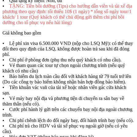
• Quà tặng kỷ niệm: Nón, dù
•
TẶNG: Tiền bồi dưỡng (Tips) cho hướng dẫn viên và tài xế địa
phương theo quy định: tối thiểu 10$ (1 ngày) * tổng số ngày tour/1
khách/ 1 tour (Quý khách có thể chủ động gửi thêm chi phí bồi
dưỡng cho tổ phục vụ nếu hài lòng)
Giá không bao gồm
•
Lệ phí xin visa 6.500.000 VND (nộp cho LSQ Mỹ): có thể thay
đổi theo quy định của LSQ, không được hoàn trả sau khi đã đóng
phí.
• Chi phí ở phòng đơn (phụ thu nếu quý khách có nhu cầu).
•
Vé tham quan các tour tự chọn ngoài chương trình (nếu quý
khách có nhu cầu)
• Bảo hiểm du lịch toàn cầu đối với khách hàng từ 79 tuổi trở lên
(Do các công ty bảo hiểm không nhận bán hợp đồng bảo hiểm).
• Tiền khuân vác vali của tài xế hoặc nhân viên gác cửa khách
sạn.
• Vé máy bay nội địa và phương tiện di chuyển ra sân bay về
thăm thân (nếu có).
• Cước phí hành lý gửi trên các chuyến bay nội địa ngoài chương
trình.
• Chi phí chênh lệch do đổi ngày bay, đổi hành trình bay (nếu có).
• Chi phí trả cho HDV và tài xế phục vụ ngoài giờ (nếu có yêu
cầu).
• Hóa đơn VAT (thông báo ngay khi đăng kí)