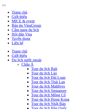
Trang chủ
Giới thiệu
MICE & event
Bản tin VinaGroup
Cẩm nang du lịch
Hỏi đáp Visa
Tuyển dụng
Liên hệ
Trang chủ
Giới thiệu
Du lịch nước ngoài
Châu Á
Tour du lịch Bali
Tour du lịch Lào
Tour du lịch Đài Loan
Tour du lịch Thái Lan
Tour du lịch Maldives
Tour du lịch Singapore
Tour du lịch Mông Cổ
Tour du lịch Hong Kong
Tour du lịch Nhật Bản
Tour du lịch Hàn Quốc