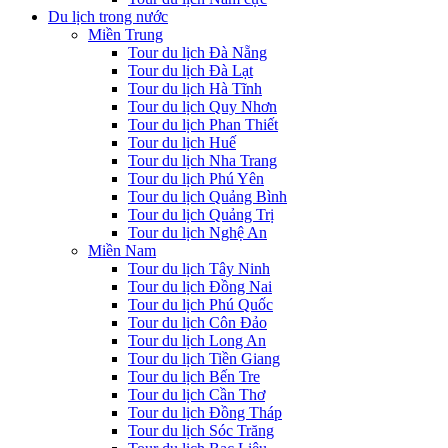
Du lịch trong nước
Miền Trung
Tour du lịch Đà Nẵng
Tour du lịch Đà Lạt
Tour du lịch Hà Tĩnh
Tour du lịch Quy Nhơn
Tour du lịch Phan Thiết
Tour du lịch Huế
Tour du lịch Nha Trang
Tour du lịch Phú Yên
Tour du lịch Quảng Bình
Tour du lịch Quảng Trị
Tour du lịch Nghệ An
Miền Nam
Tour du lịch Tây Ninh
Tour du lịch Đồng Nai
Tour du lịch Phú Quốc
Tour du lịch Côn Đảo
Tour du lịch Long An
Tour du lịch Tiền Giang
Tour du lịch Bến Tre
Tour du lịch Cần Thơ
Tour du lịch Đồng Tháp
Tour du lịch Sóc Trăng