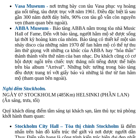
Vasa Museum -
nơi trưng bày con tàu Vasa phục vụ hoàng
gia nổi tiếng, tàu được trục vớt năm 1961. Điều đặc biệt là sau
gần 300 năm dưới đáy biển, 90% con tàu gỗ vẫn còn nguyên
vẹn (tham quan bên ngoài).
ABBA Museum -
Bảo tàng ABBA nằm trong tòa nhà Music
Hall of Fame, Đến với bảo tàng, người hâm mộ sẽ được sống
lại thời kỳ hoàng kim của nhóm. Bảo tàng có thiết kế một sàn
nhảy disco của những năm 1970 để fan hâm mộ có thể tự thu
âm thử giọng với những ca khúc của ABBA hay “hóa thân”
thành thành viên thứ năm của ban nhạc. Du khách cũng có cơ
hội được ngồi trên chiếc trực thăng nổi tiếng được thể hiện
trên bìa album “Arrival”. Những bức tường trong bảo tàng
đều được trang trí với giấy báo và những lá thư từ fan hâm
mộ (tham quan bên ngoài).
Nghỉ đêm Stockholm.
NGÀY 07 STOCKHOLM (485Km) HELSINKI (PHẦN LAN)
(Ăn sáng, trưa, tối)
Quý khách dùng điểm tâm sáng tại khách sạn, làm thủ tục trả phòng
khởi hành tham quan:
Stockholm City Hall – Tòa thị chính Stockholm
là điểm
nhấn trên bản đồ kiến trúc thế giới và nơi được người dân
Thụy Điển xếp hạng là công trình kiến trúc hiện đại đẹp nhất