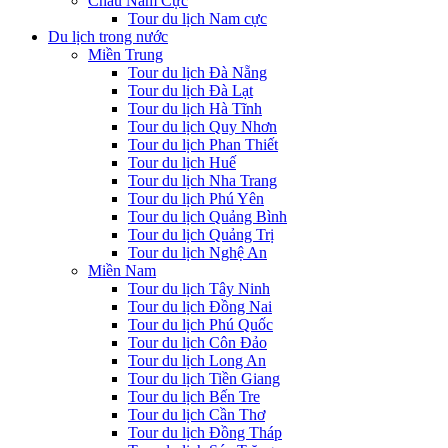
Châu Nam Cực
Tour du lịch Nam cực
Du lịch trong nước
Miền Trung
Tour du lịch Đà Nẵng
Tour du lịch Đà Lạt
Tour du lịch Hà Tĩnh
Tour du lịch Quy Nhơn
Tour du lịch Phan Thiết
Tour du lịch Huế
Tour du lịch Nha Trang
Tour du lịch Phú Yên
Tour du lịch Quảng Bình
Tour du lịch Quảng Trị
Tour du lịch Nghệ An
Miền Nam
Tour du lịch Tây Ninh
Tour du lịch Đồng Nai
Tour du lịch Phú Quốc
Tour du lịch Côn Đảo
Tour du lịch Long An
Tour du lịch Tiền Giang
Tour du lịch Bến Tre
Tour du lịch Cần Thơ
Tour du lịch Đồng Tháp