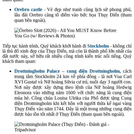
Orebro castle
-
Vẻ đẹp như tranh cùng lịch sử phong phú,
lâu đài Orebro càng tô điểm vào bức họa Thụy Điển (tham
quan bên ngoài).
Tiếp tục hành trình, Quý khách khởi hành đi
Stockholm -
không chỉ
là thủ đô xinh đẹp của Thụy Điển, mà còn là thành phố lớn nhất của
đất nước này, sở hữu rất nhiều công trình kiến trúc nổi tiếng. Quý
khách tham quan:
Drottningholm Palace – cung điện Drottningholm,
cách
trung tâm Stockholm 24 km về phía đông - là nơi Vua Carl
XVI Gustaf và Nữ hoàng Silvia cư trú, nuôi dạy 3 người con.
Nơi này được xây dựng theo lệnh của Nữ hoàng Hedwig
Eleonora vào những năm 1600 với chức năng là cung điện
mùa hè. Công chúa Louisa Ulrika của Phổ được tặng Cung
điện Drottningholm khi kết hôn với người thừa kế ngai vàng
Thụy Điển vào năm 1744. Đây là một trong những cung điện
được bảo tồn tốt nhất ở Thụy Điển (tham quan bên ngoài).