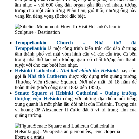
âm nhạc – với 600 ống đàn organ gắn liền với nhau, tượng
trưng cho một cánh rừng Phần Lan, gió thổi, những ống này
vang lên tiếng vọng (Echo) đặc biệt.
Temppeliaukio Church - Nhà thờ đá
Temppeliaukio
là
một công trình kiến trúc độc đáo ở trung
tâm thành phố với mái vòm hình cầu và các cấu trúc đá bên
trong nhà thờ tạo nên không gian có chất lượng âm thanh
tuyệt vời cho các buổi hòa nhạc.
Helsinki Cathedral -
Nhà thờ chính tòa Helsinki,
hay còn
gọi là
Nhà thờ Lutheran
được xây dựng trên quảng trường
Thượng Viện (Senate Square). Nơi này mất tới 18 năm để
hoàn thiện (khởi công năm 1832 đến 1850).
Senate Square st Helsinki Cathedral - Quảng trường
thượng viện Helsinki
cùng với những địa điểm nổi tiếng
xung quanh là một phần lâu đời nhất của Helsinki. Tượng của
vị hoàng đế Alexander II được đặt ở vị trí trung tâm của
quảng trường.