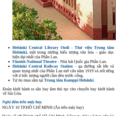
Helsinki Central Library Oodi - Thư viện Trung tâm
Helsinki,
một trong những biểu tượng văn hóa – giáo dục
hiện đại nhất của Phần Lan.
Finnish National Theatre
-
Nhà hát Quốc gia Phần Lan.
Helsinki Central Railway Station
–
ga đường sắt lớn và
quan trọng nhất của Phần Lan mở cửa năm 1919 và nổi tiếng
với 4 bức tượng người cầm đèn trước cổng.
Tự do mua sắm tại
Trung tâm Kamppi Helsinki
.
Đoàn khởi hành ra sân bay làm thủ tục cho chuyến bay khởi hành
về Sài Gòn.
Nghỉ đêm trên máy bay.
NGÀY 10 TP.HỒ CHÍ MINH (Ăn trên máy bay)