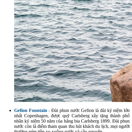
Gefion Fountain
-
Đài phun nước Gefion là đài kỷ niệm lớn
nhất Copenhagen, được quỹ Carlsberg xây tặng thành phố
nhân kỷ niệm 50 năm của hãng bia Carlsberg 1899. Đài phun
nước còn là điểm tham quan thu hút khách du lịch, mọi người
thường ném tiền xu xuống nước và cầu nguyện.