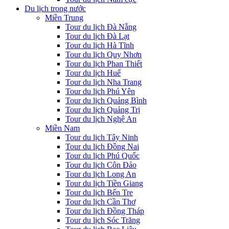
Du lịch trong nước
Miền Trung
Tour du lịch Đà Nẵng
Tour du lịch Đà Lạt
Tour du lịch Hà Tĩnh
Tour du lịch Quy Nhơn
Tour du lịch Phan Thiết
Tour du lịch Huế
Tour du lịch Nha Trang
Tour du lịch Phú Yên
Tour du lịch Quảng Bình
Tour du lịch Quảng Trị
Tour du lịch Nghệ An
Miền Nam
Tour du lịch Tây Ninh
Tour du lịch Đồng Nai
Tour du lịch Phú Quốc
Tour du lịch Côn Đảo
Tour du lịch Long An
Tour du lịch Tiền Giang
Tour du lịch Bến Tre
Tour du lịch Cần Thơ
Tour du lịch Đồng Tháp
Tour du lịch Sóc Trăng