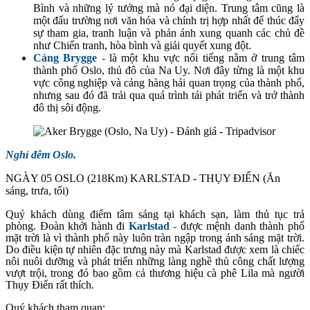
Bình và những lý tưởng mà nó đại diện. Trung tâm cũng là
một đấu trường nơi văn hóa và chính trị hợp nhất để thúc đẩy
sự tham gia, tranh luận và phản ánh xung quanh các chủ đề
như Chiến tranh, hòa bình và giải quyết xung đột.
Cảng Brygge -
là một khu vực nổi tiếng nằm ở trung tâm
thành phố Oslo, thủ đô của Na Uy. Nơi đây từng là một khu
vực công nghiệp và cảng hàng hải quan trọng của thành phố,
nhưng sau đó đã trải qua quá trình tái phát triển và trở thành
đô thị sôi động.
Nghỉ đêm Oslo.
NGÀY 05 OSLO (218Km) KARLSTAD - THỤY ĐIỂN (Ăn
sáng, trưa, tối)
Quý khách dùng điểm tâm sáng tại khách sạn, làm thủ tục trả
phòng.
Đoàn khởi hành đi
Karlstad -
được mệnh danh thành phố
mặt trời là vì thành phố này luôn tràn ngập trong ánh sáng mặt trời.
Do điều kiện tự nhiên đặc trưng này mà Karlstad được xem là chiếc
nôi nuôi dưỡng và phát triển những làng nghề thủ công chất lượng
vượt trội, trong đó bao gồm cả thương hiệu cà phê Lila mà người
Thụy Điển rất thích.
Quý khách tham quan: