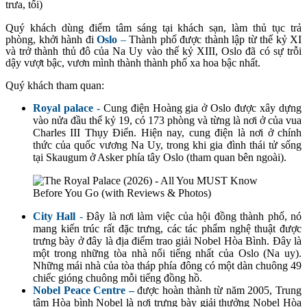
trưa, tối)
Quý khách dùng điểm tâm sáng tại khách sạn, làm thủ tục trả
phòng, khởi hành đi
Oslo
–
Thành phố được thành lập từ thế kỷ XI
và trở thành thủ đô của Na Uy vào thế kỷ XIII, Oslo đã có sự trỗi
dậy vượt bậc, vươn mình thành thành phố xa hoa bậc nhất.
Quý khách tham quan:
Royal palace -
Cung điện Hoàng gia ở Oslo được xây dựng
vào nửa đầu thế kỷ 19, có 173 phòng và từng là nơi ở của vua
Charles III Thụy Điển. Hiện nay, cung điện là nơi ở chính
thức của quốc vương Na Uy, trong khi gia đình thái tử sống
tại Skaugum ở Asker phía tây Oslo (tham quan bên ngoài).
City Hall
-
Đây là nơi làm việc của hội đồng thành phố, nó
mang kiến trúc rất đặc trưng, các tác phẩm nghệ thuật được
trưng bày ở đây là địa điểm trao giải Nobel Hòa Bình. Đây là
một trong những tòa nhà nổi tiếng nhất của Oslo (Na uy).
Những mái nhà của tòa tháp phía đông có một dàn chuông 49
chiếc gióng chuông mỗi tiếng đồng hồ.
Nobel Peace Centre –
được hoàn thành từ năm 2005, Trung
tâm Hòa bình Nobel là nơi trưng bày giải thưởng Nobel Hòa