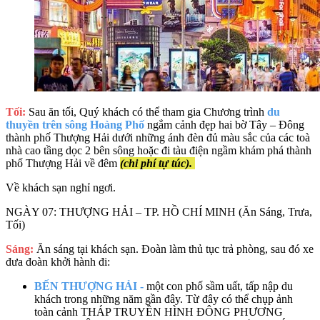
Tối:
Sau ăn tối, Quý khách có thể tham gia Chương trình
du
thuyền trên sông Hoàng Phố
ngắm cảnh đẹp hai bờ Tây – Đông
thành phố Thượng Hải dưới những ánh đèn đủ màu sắc của các toà
nhà cao tầng dọc 2 bên sông hoặc đi tàu điện ngầm khám phá thành
phố Thượng Hải về đêm
(chi phí tự túc).
Về khách sạn nghỉ ngơi.
NGÀY 07: THƯỢNG HẢI – TP. HỒ CHÍ MINH (Ăn Sáng, Trưa,
Tối)
Sáng:
Ăn sáng tại khách sạn. Đoàn làm thủ tục trả phòng, sau đó xe
đưa đoàn khởi hành đi:
BẾN THƯỢNG HẢI -
một con phố sầm uất, tấp nập du
khách trong những năm gần đây. Từ đây có thể chụp ảnh
toàn cảnh THÁP TRUYỀN HÌNH ĐÔNG PHƯƠNG