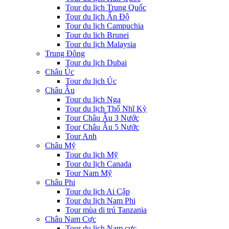
Tour du lịch Trung Quốc
Tour du lịch Ấn Độ
Tour du lịch Campuchia
Tour du lich Brunei
Tour du lịch Malaysia
Trung Đông
Tour du lịch Dubai
Châu Úc
Tour du lịch Úc
Châu Âu
Tour du lịch Nga
Tour du lịch Thổ Nhĩ Kỳ
Tour Châu Âu 3 Nước
Tour Châu Âu 5 Nước
Tour Anh
Châu Mỹ
Tour du lịch Mỹ
Tour du lịch Canada
Tour Nam Mỹ
Châu Phi
Tour du lịch Ai Cập
Tour du lịch Nam Phi
Tour mùa di trú Tanzania
Châu Nam Cực
Tour du lịch Nam cực