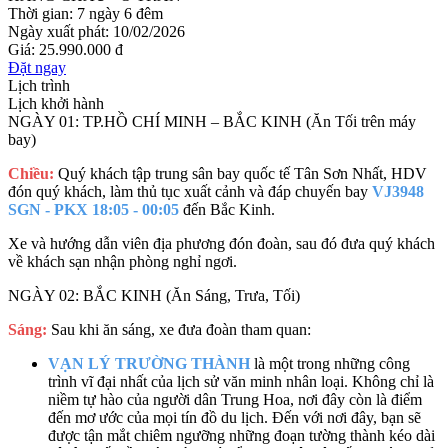
Thời gian:
7 ngày 6 đêm
Ngày xuất phát:
10/02/2026
Giá:
25.990.000 đ
Đặt ngay
Lịch trình
Lịch khởi hành
NGÀY 01: TP.HỒ CHÍ MINH – BẮC KINH (Ăn Tối trên máy
bay)
Chiều:
Quý khách tập trung sân bay quốc tế Tân Sơn Nhất, HDV
đón quý khách, làm thủ tục xuất cảnh và đáp chuyến bay
VJ3948
SGN - PKX 18:05 - 00:05
đến Bắc Kinh.
Xe và hướng dẫn viên địa phương đón đoàn, sau đó đưa quý khách
về khách sạn nhận phòng nghỉ ngơi.
NGÀY 02: BẮC KINH (Ăn Sáng, Trưa, Tối)
Sáng:
Sau khi ăn sáng, xe đưa đoàn tham quan:
VẠN LÝ TRƯỜNG THÀNH
là một trong những công
trình vĩ đại nhất của lịch sử văn minh nhân loại. Không chỉ là
niềm tự hào của người dân Trung Hoa, nơi đây còn là điểm
đến mơ ước của mọi tín đồ du lịch. Đến với nơi đây, bạn sẽ
được tận mắt chiêm ngưỡng những đoạn tường thành kéo dài