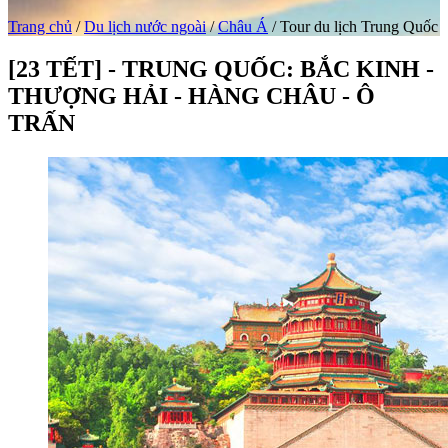
Trang chủ
/
Du lịch nước ngoài
/
Châu Á
/
Tour du lịch Trung Quốc
[23 TẾT] - TRUNG QUỐC: BẮC KINH -
THƯỢNG HẢI - HÀNG CHÂU - Ô
TRẤN