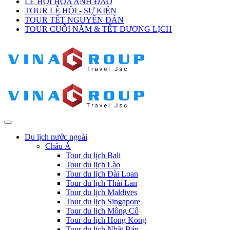
LỄ HỘI HOA ANH ĐÀO
TOUR LỄ HỘI - SỰ KIỆN
TOUR TẾT NGUYÊN ĐÁN
TOUR CUỐI NĂM & TẾT DƯƠNG LỊCH
Du lịch nước ngoài
Châu Á
Tour du lịch Bali
Tour du lịch Lào
Tour du lịch Đài Loan
Tour du lịch Thái Lan
Tour du lịch Maldives
Tour du lịch Singapore
Tour du lịch Mông Cổ
Tour du lịch Hong Kong
Tour du lịch Nhật Bản