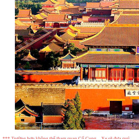
*** Trường hợp không thể tham quan Cố Cung – Xe sẽ đưa quý