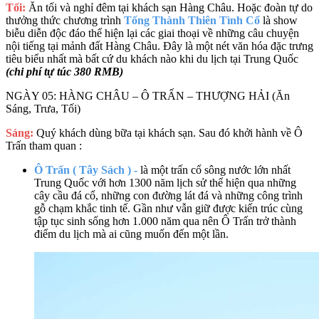
Tối:
Ăn tối và nghỉ đêm tại khách sạn Hàng Châu. Hoặc đoàn tự do
thưởng thức chương trình
Tống Thành Thiên Tình Cổ
là show
biễu diễn độc đáo thể hiện lại các giai thoại về những câu chuyện
nội tiếng tại mảnh đất Hàng Châu. Đây là một nét văn hóa đặc trưng
tiêu biểu nhất mà bất cứ du khách nào khi du lịch tại Trung Quốc
(chi phí tự túc 380 RMB)
NGÀY 05: HÀNG CHÂU – Ô TRẤN – THƯỢNG HẢI (Ăn
Sáng, Trưa, Tối)
Sáng:
Quý khách dùng bữa tại khách sạn. Sau đó khởi hành về Ô
Trấn tham quan :
Ô Trấn ( Tây Sách ) -
là một trấn cổ sông nước lớn nhất
Trung Quốc với hơn 1300 năm lịch sử thể hiện qua những
cây cầu đá cổ, những con đường lát đá và những công trình
gỗ chạm khắc tinh tế. Gần như vẫn giữ được kiến trúc cùng
tập tục sinh sống hơn 1.000 năm qua nên Ô Trấn trở thành
điểm du lịch mà ai cũng muốn đến một lần.