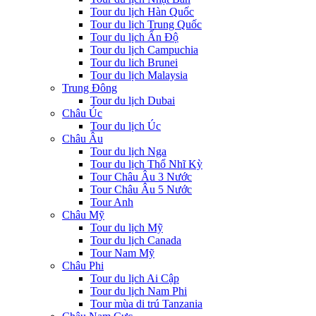
Tour du lịch Hàn Quốc
Tour du lịch Trung Quốc
Tour du lịch Ấn Độ
Tour du lịch Campuchia
Tour du lich Brunei
Tour du lịch Malaysia
Trung Đông
Tour du lịch Dubai
Châu Úc
Tour du lịch Úc
Châu Âu
Tour du lịch Nga
Tour du lịch Thổ Nhĩ Kỳ
Tour Châu Âu 3 Nước
Tour Châu Âu 5 Nước
Tour Anh
Châu Mỹ
Tour du lịch Mỹ
Tour du lịch Canada
Tour Nam Mỹ
Châu Phi
Tour du lịch Ai Cập
Tour du lịch Nam Phi
Tour mùa di trú Tanzania