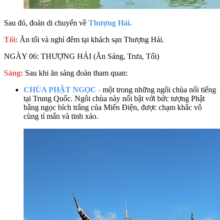
Sau đó, đoàn di chuyển về
Thượng Hải.
Tối:
Ăn tối và nghỉ đêm tại khách sạn Thượng Hải.
NGÀY 06: THƯỢNG HẢI (Ăn Sáng, Trưa, Tối)
Sáng:
Sau khi ăn sáng đoàn tham quan:
CHÙA PHẬT NGỌC -
một trong những ngôi chùa nổi tiếng
tại Trung Quốc. Ngôi chùa này nổi bật với bức tượng Phật
bằng ngọc bích trắng của Miến Điện, được chạm khắc vô
cùng tỉ mẩn và tinh xảo.