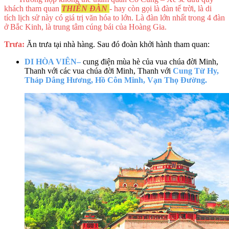
khách tham quan
THIÊN ĐÀN
- hay còn gọi là đàn tế trời, là di
tích lịch sử này có giá trị văn hóa to lớn. Là đàn lớn nhất trong 4 đàn
ở Bắc Kinh, là trung tâm cúng bái của Hoàng Gia.
Trưa:
Ăn trưa tại nhà hàng. Sau đó đoàn khởi hành tham quan:
DI HÒA VIÊN–
cung điện mùa hè của vua chúa đời Minh,
Thanh với các vua chúa đời Minh, Thanh với
Cung Từ Hy,
Tháp Dâng Hương, Hồ Côn Minh, Vạn Thọ Đường.