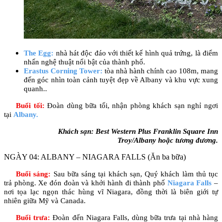
The Egg:
nhà hát độc đáo với thiết kế hình quả trứng, là điểm
nhấn nghệ thuật nổi bật của thành phố
.
Erastus Corning Tower:
tòa nhà hành chính cao 108m, mang
đến góc nhìn toàn cảnh tuyệt đẹp về Albany và khu vực xung
quanh
..
Buổi tối:
Đoàn dùng bữa tối, nhận phòng khách sạn nghỉ ngơi
tại
Albany.
Khách sạn: Best Western Plus Franklin Square Inn
Troy/Albany hoặc tương đương
.
NGÀY 04: ALBANY – NIAGARA FALLS (Ăn ba bữa)
Buổi s
áng:
Sau bữa sáng tại khách sạn, Quý khách làm thủ tục
trả phòng. Xe đón đoàn và khởi hành đi thành phố
Niagara Falls
–
nơi tọa lạc ngọn thác hùng vĩ Niagara, đồng thời là biên giới tự
nhiên giữa Mỹ và Canada
.
Buổi trưa:
Đoàn đến Niagara Falls, dùng bữa trưa tại nhà hàng