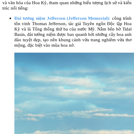
và văn hóa của Hoa Kỳ, tham quan những biểu tượng lịch sử và kiến
trúc nổi tiếng
:
Đài tưởng niệm Jefferson (Jefferson Memorial):
công trình
tôn vinh Thomas Jefferson, tác giả Tuyên ngôn Độc lập Hoa
Kỳ và là Tổng thống thứ ba của nước Mỹ. Nằm bên bờ Tidal
Basin, đài tưởng niệm được bao quanh bởi những cây hoa anh
đào tuyệt đẹp, tạo nên khung cảnh vừa trang nghiêm vừa thơ
mộng, đặc biệt vào mùa hoa nở
.