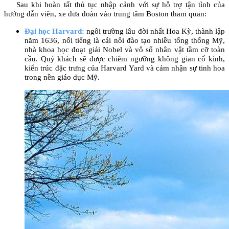
Sau khi hoàn tất thủ tục nhập cảnh với sự hỗ trợ tận tình của
hướng dẫn viên, xe đưa đoàn vào trung tâm Boston tham quan
:
Đại học Harvard:
ngôi trường lâu đời nhất Hoa Kỳ, thành lập
năm 1636, nổi tiếng là cái nôi đào tạo nhiều tổng thống Mỹ,
nhà khoa học đoạt giải Nobel và vô số nhân vật tầm cỡ toàn
cầu. Quý khách sẽ được chiêm ngưỡng không gian cổ kính,
kiến trúc đặc trưng của Harvard Yard và cảm nhận sự tinh hoa
trong nền giáo dục Mỹ.