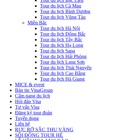
Tour du lịch Bạc Liêu
Tour du lịch Cà Mau
Tour du lịch Bình Dương
Tour du lịch Vũng Tàu
Miền Bắc
Tour du lịch Hà Nội
Tour du lịch Đông Bắc
Tour du lịch Tây Bắc
Tour du lịch Hạ Long
Tour du lịch Sapa
Tour du lịch Hải Phòng
Tour du lịch Lạng Sơn
Tour du lịch Thái Nguyên
Tour du lịch Cao Bằng
Tour du lịch Hà Giang
MICE & event
Bản tin VinaGroup
Cẩm nang du lịch
Hỏi đáp Visa
Tư vấn Visa
Đăng ký tour đoàn
Tuyển dụng
Liên hệ
RỰC RỠ SẮC THU VÀNG
SÔI ĐỘNG TOUR HÈ