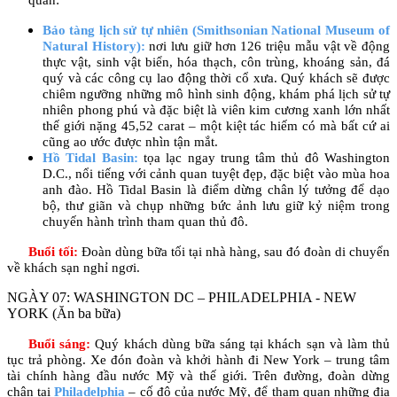
Bảo tàng lịch sử tự nhiên (Smithsonian National Museum of
Natural History):
nơi lưu giữ hơn 126 triệu mẫu vật về động
thực vật, sinh vật biển, hóa thạch, côn trùng, khoáng sản, đá
quý và các công cụ lao động thời cổ xưa. Quý khách sẽ được
chiêm ngưỡng những mô hình sinh động, khám phá lịch sử tự
nhiên phong phú và đặc biệt là viên kim cương xanh lớn nhất
thế giới nặng 45,52 carat – một kiệt tác hiếm có mà bất cứ ai
cũng ao ước được nhìn tận mắt
.
Hồ Tidal Basin:
tọa lạc ngay trung tâm thủ đô Washington
D.C., nổi tiếng với cảnh quan tuyệt đẹp, đặc biệt vào mùa hoa
anh đào. Hồ Tidal Basin là điểm dừng chân lý tưởng để dạo
bộ, thư giãn và chụp những bức ảnh lưu giữ kỷ niệm trong
chuyến hành trình tham quan thủ đô
.
Buổi tối:
Đoàn dùng bữa tối tại nhà hàng, sau đó đoàn di chuyển
về khách sạn nghỉ ngơi
.
NGÀY 07: WASHINGTON DC – PHILADELPHIA - NEW
YORK (Ăn ba bữa)
Buổi sáng:
Quý khách dùng bữa sáng tại khách sạn và làm thủ
tục trả phòng. Xe đón đoàn và khởi hành đi New York – trung tâm
tài chính hàng đầu nước Mỹ và thế giới. Trên đường, đoàn dừng
chân tại
Philadelphia
–
cố đô của nước Mỹ, để tham quan những địa