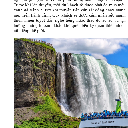
Trước khi lên thuyền, mỗi du khách sẽ được phát áo mưa màu
xanh để tránh bị ướt khi thuyền tiếp cận sát dòng chảy mạnh
mẽ. Trên hành trình, Quý khách sẽ được cảm nhận sức mạnh
thiên nhiên tuyệt đối, nghe tiếng nước thác đổ ào ào và tận
hưởng những khoảnh khắc khó quên bên kỳ quan thiên nhiên
nổi tiếng thế giới
.