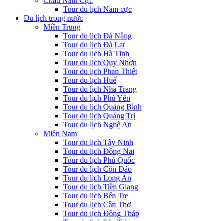
Châu Nam Cực
Tour du lịch Nam cực
Du lịch trong nước
Miền Trung
Tour du lịch Đà Nẵng
Tour du lịch Đà Lạt
Tour du lịch Hà Tĩnh
Tour du lịch Quy Nhơn
Tour du lịch Phan Thiết
Tour du lịch Huế
Tour du lịch Nha Trang
Tour du lịch Phú Yên
Tour du lịch Quảng Bình
Tour du lịch Quảng Trị
Tour du lịch Nghệ An
Miền Nam
Tour du lịch Tây Ninh
Tour du lịch Đồng Nai
Tour du lịch Phú Quốc
Tour du lịch Côn Đảo
Tour du lịch Long An
Tour du lịch Tiền Giang
Tour du lịch Bến Tre
Tour du lịch Cần Thơ
Tour du lịch Đồng Tháp