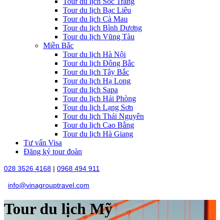
Tour du lịch Sóc Trăng
Tour du lịch Bạc Liêu
Tour du lịch Cà Mau
Tour du lịch Bình Dương
Tour du lịch Vũng Tàu
Miền Bắc
Tour du lịch Hà Nội
Tour du lịch Đông Bắc
Tour du lịch Tây Bắc
Tour du lịch Hạ Long
Tour du lịch Sapa
Tour du lịch Hải Phòng
Tour du lịch Lạng Sơn
Tour du lịch Thái Nguyên
Tour du lịch Cao Bằng
Tour du lịch Hà Giang
Tư vấn Visa
Đăng ký tour đoàn
028 3526 4168
|
0968 494 911
info@vinagrouptravel.com
Tour du lịch Mỹ