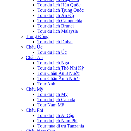
Tour du lịch Hàn Quốc
Tour du lịch Trung Quốc
Tour du lịch Ấn Độ
Tour du lịch Campuchia
Tour du lich Brunei
Tour du lịch Malaysia
Trung Đông
Tour du lịch Dubai
Châu Úc
Tour du lịch Úc
Châu Âu
Tour du lịch Nga
Tour du lịch Thổ Nhĩ Kỳ
Tour Châu Âu 3 Nước
Tour Châu Âu 5 Nước
Tour Anh
Châu Mỹ
Tour du lịch Mỹ
Tour du lịch Canada
Tour Nam Mỹ
Châu Phi
Tour du lịch Ai Cập
Tour du lịch Nam Phi
Tour mùa di trú Tanzania