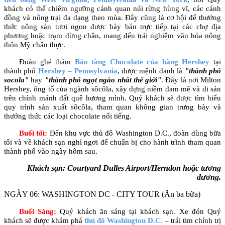
khách có thể chiêm ngưỡng cảnh quan núi rừng hùng vĩ, các cánh
đồng và nông trại đa dạng theo mùa. Đây cũng là cơ hội để thưởng
thức nông sản tươi ngon được bày bán trực tiếp tại các chợ địa
phương hoặc trạm dừng chân, mang đến trải nghiệm văn hóa nông
thôn Mỹ chân thực
.
Đoàn ghé thăm
Bảo tàng Chocolate của hãng Hershey
tại
thành phố
Hershey – Pennsylvania
,
được mệnh danh là
"thành phố
socola"
hay
"thành phố ngọt ngào nhất thế giới"
. Đây là nơi Milton
Hershey, ông tổ của ngành sôcôla, xây dựng niềm đam mê và di sản
trên chính mảnh đất quê hương mình. Quý khách sẽ được tìm hiểu
quy trình sản xuất sôcôla, tham quan không gian trưng bày và
thưởng thức các loại chocolate nổi tiếng
.
Buổi tối:
Đến khu vực thủ đô Washington D.C., đoàn dùng bữa
tối và về khách sạn nghỉ ngơi để chuẩn bị cho hành trình tham quan
thành phố vào ngày hôm sau
.
Khách sạn: Courtyard Dulles Airport/Herndon hoặc tương
đương.
NGÀY 06: WASHINGTON DC - CITY TOUR (Ăn ba bữa)
Buổi Sáng:
Quý khách ăn sáng tại khách sạn. Xe đón Quý
khách sẽ được khám phá
thủ đô Washington D.C.
–
trái tim chính trị