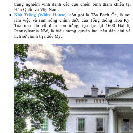
trang nghiêm vinh danh các cựu chiến binh tham chiến tại
Hàn Quốc và Việt Nam
.
Nhà Trắng (White House)
:
còn gọi là Tòa Bạch Ốc, là nơi
làm việc và sinh sống chính thức của Tổng thống Hoa Kỳ.
Tòa nhà tân cổ điển sơn trắng, tọa lạc tại 1600 Đại lộ
Pennsylvania NW, là biểu tượng quyền lực, nền dân chủ và
lịch sử chính trị nước Mỹ
.