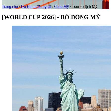
Trang chủ
/
Du lịch nước ngoài
/
Châu Mỹ
/
Tour du lịch Mỹ
[WORLD CUP 2026] - BỜ ĐÔNG MỸ