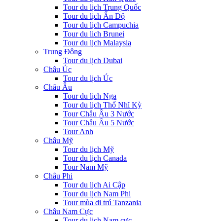
Tour du lịch Trung Quốc
Tour du lịch Ấn Độ
Tour du lịch Campuchia
Tour du lich Brunei
Tour du lịch Malaysia
Trung Đông
Tour du lịch Dubai
Châu Úc
Tour du lịch Úc
Châu Âu
Tour du lịch Nga
Tour du lịch Thổ Nhĩ Kỳ
Tour Châu Âu 3 Nước
Tour Châu Âu 5 Nước
Tour Anh
Châu Mỹ
Tour du lịch Mỹ
Tour du lịch Canada
Tour Nam Mỹ
Châu Phi
Tour du lịch Ai Cập
Tour du lịch Nam Phi
Tour mùa di trú Tanzania
Châu Nam Cực
Tour du lịch Nam cực