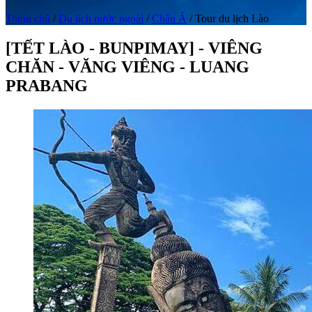
Trang chủ
/
Du lịch nước ngoài
/
Châu Á
/
Tour du lịch Lào
[TẾT LÀO - BUNPIMAY] - VIÊNG
CHĂN - VĂNG VIÊNG - LUANG
PRABANG