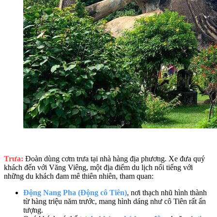
Trưa:
Đoàn dùng cơm trưa tại nhà hàng địa phương. Xe đưa quý
khách đến với Văng Viêng, một địa điểm du lịch nổi tiếng với
những du khách đam mê thiên nhiên, tham quan:
Động Nang Pha (Động cô Tiên)
, nơi thạch nhũ hình thành
từ hàng triệu năm trước, mang hình dáng như cô Tiên rất ấn
tượng.