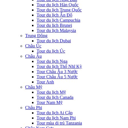
Tour du lịch Hàn Quốc
Tour du lịch Trung Quốc
Tour du lịch Ấn Độ
Tour du lịch Campuchia
Tour du lich Brunei
Tour du lịch Malaysia
Trung Đông
Tour du lịch Dubai
Châu Úc
Tour du lịch Úc
Châu Âu
Tour du lịch Nga
Tour du lịch Thổ Nhĩ Kỳ
Tour Châu Âu 3 Nước
Tour Châu Âu 5 Nước
Tour Anh
Châu Mỹ
Tour du lịch Mỹ
Tour du lịch Canada
Tour Nam Mỹ
Châu Phi
Tour du lịch Ai Cập
Tour du lịch Nam Phi
Tour mùa di trú Tanzania