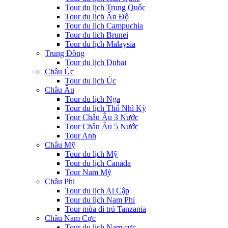
Tour du lịch Trung Quốc
Tour du lịch Ấn Độ
Tour du lịch Campuchia
Tour du lich Brunei
Tour du lịch Malaysia
Trung Đông
Tour du lịch Dubai
Châu Úc
Tour du lịch Úc
Châu Âu
Tour du lịch Nga
Tour du lịch Thổ Nhĩ Kỳ
Tour Châu Âu 3 Nước
Tour Châu Âu 5 Nước
Tour Anh
Châu Mỹ
Tour du lịch Mỹ
Tour du lịch Canada
Tour Nam Mỹ
Châu Phi
Tour du lịch Ai Cập
Tour du lịch Nam Phi
Tour mùa di trú Tanzania
Châu Nam Cực
Tour du lịch Nam cực