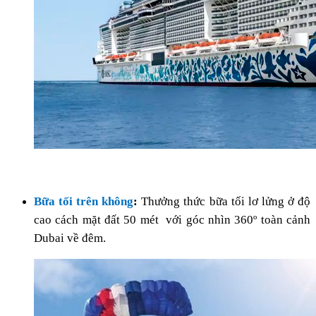
Bữa tối trên không
:
Thưởng thức bữa tối lơ lửng ở độ
cao cách mặt đất 50 mét
với góc nhìn 360º toàn cảnh
Dubai về đêm.