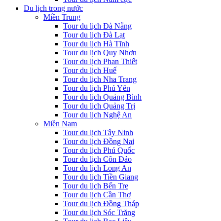
Du lịch trong nước
Miền Trung
Tour du lịch Đà Nẵng
Tour du lịch Đà Lạt
Tour du lịch Hà Tĩnh
Tour du lịch Quy Nhơn
Tour du lịch Phan Thiết
Tour du lịch Huế
Tour du lịch Nha Trang
Tour du lịch Phú Yên
Tour du lịch Quảng Bình
Tour du lịch Quảng Trị
Tour du lịch Nghệ An
Miền Nam
Tour du lịch Tây Ninh
Tour du lịch Đồng Nai
Tour du lịch Phú Quốc
Tour du lịch Côn Đảo
Tour du lịch Long An
Tour du lịch Tiền Giang
Tour du lịch Bến Tre
Tour du lịch Cần Thơ
Tour du lịch Đồng Tháp
Tour du lịch Sóc Trăng