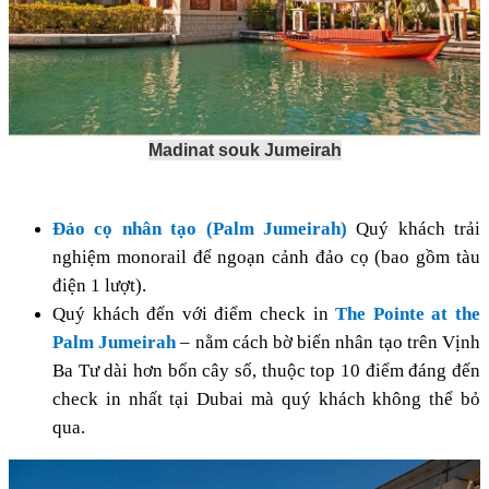
Madinat souk Jumeirah
Đảo cọ nhân tạo (Palm Jumeirah)
Quý khách trải
nghiệm monorail để ngoạn cảnh đảo cọ
(bao gồm tàu
điện 1 lượt).
Quý khách đến với điểm check in
The Pointe at the
Palm Jumeirah
– nằm cách bờ biển nhân tạo trên Vịnh
Ba Tư dài hơn bốn cây số, thuộc top 10 điểm đáng đến
check in nhất tại Dubai mà quý khách không thể bỏ
qua.