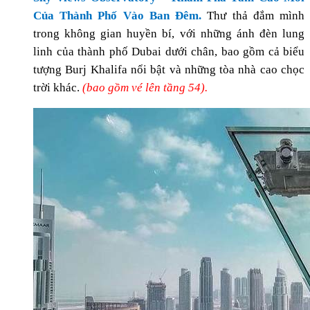
Của Thành Phố Vào Ban Đêm.
Thư thả đắm mình
trong không gian huyền bí, với những ánh đèn lung
linh của thành phố Dubai dưới chân, bao gồm cả biểu
tượng Burj Khalifa nổi bật và những tòa nhà cao chọc
trời khác.
(bao gồm vé lên tầng 5
4
)
.