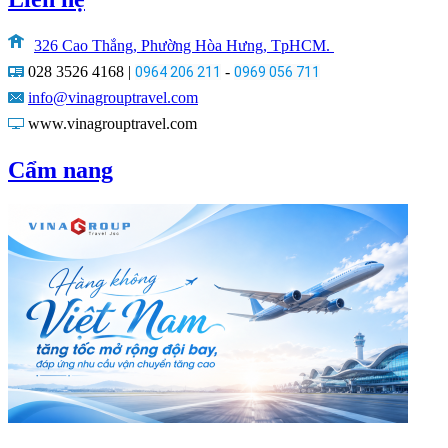
326 Cao Thắng, Phường Hòa Hưng, TpHCM.
028 3526 4168 |
-
0964 206 211
0969 056 711
info@vinagrouptravel.com
www.vinagrouptravel.com
Cẩm nang