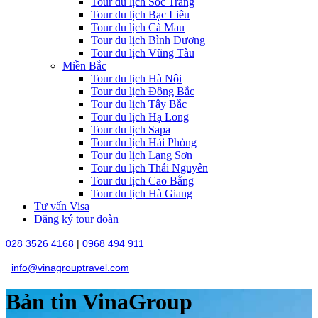
Tour du lịch Sóc Trăng
Tour du lịch Bạc Liêu
Tour du lịch Cà Mau
Tour du lịch Bình Dương
Tour du lịch Vũng Tàu
Miền Bắc
Tour du lịch Hà Nội
Tour du lịch Đông Bắc
Tour du lịch Tây Bắc
Tour du lịch Hạ Long
Tour du lịch Sapa
Tour du lịch Hải Phòng
Tour du lịch Lạng Sơn
Tour du lịch Thái Nguyên
Tour du lịch Cao Bằng
Tour du lịch Hà Giang
Tư vấn Visa
Đăng ký tour đoàn
028 3526 4168
|
0968 494 911
info@vinagrouptravel.com
Bản tin VinaGroup