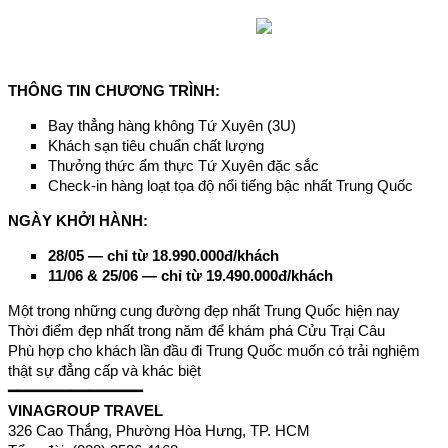
THÔNG TIN CHƯƠNG TRÌNH:
Bay thẳng hàng không Tứ Xuyên (3U)
Khách sạn tiêu chuẩn chất lượng
Thưởng thức ẩm thực Tứ Xuyên đặc sắc
Check-in hàng loạt tọa độ nổi tiếng bậc nhất Trung Quốc
NGÀY KHỞI HÀNH:
28/05 — chỉ từ 18.990.000đ/khách
11/06 & 25/06 — chỉ từ 19.490.000đ/khách
Một trong những cung đường đẹp nhất Trung Quốc hiện nay
Thời điểm đẹp nhất trong năm để khám phá Cửu Trại Câu
Phù hợp cho khách lần đầu đi Trung Quốc muốn có trải nghiệm 
thật sự đẳng cấp và khác biệt
━━━━━━━━━━━━━━━
VINAGROUP TRAVEL
326 Cao Thắng, Phường Hòa Hưng, TP. HCM