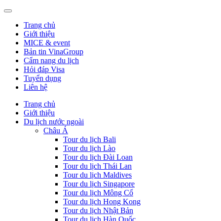
Trang chủ
Giới thiệu
MICE & event
Bản tin VinaGroup
Cẩm nang du lịch
Hỏi đáp Visa
Tuyển dụng
Liên hệ
Trang chủ
Giới thiệu
Du lịch nước ngoài
Châu Á
Tour du lịch Bali
Tour du lịch Lào
Tour du lịch Đài Loan
Tour du lịch Thái Lan
Tour du lịch Maldives
Tour du lịch Singapore
Tour du lịch Mông Cổ
Tour du lịch Hong Kong
Tour du lịch Nhật Bản
Tour du lịch Hàn Quốc