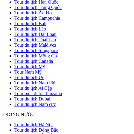
Tour du lịch Hàn Quốc
Tour du lịch Trung Quốc
Tour du lịch Ấn Độ
Tour du lịch Campuchia
Tour du lịch Bali
Tour du lịch Lào
Tour du lịch Đài Loan
Tour du lịch Thái Lan
Tour du lịch Maldives
Tour du lịch Singapore
Tour du lịch Mông Cổ
Tour du lịch Canada
Tour du lịch Mỹ
Tour Nam Mỹ
Tour du lịch Úc
Tour du lịch Nam Phi
Tour du lịch Ai Cập
Tour mùa di trú Tanzania
Tour du lịch Dubai
Tour du lịch Nam cực
TRONG NƯỚC
Tour du lịch Hà Nội
Tour du lịch Đông Bắc