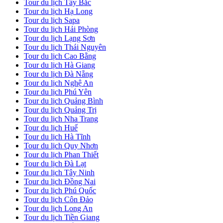
Tour du lịch Tây Bắc
Tour du lịch Hạ Long
Tour du lịch Sapa
Tour du lịch Hải Phòng
Tour du lịch Lạng Sơn
Tour du lịch Thái Nguyên
Tour du lịch Cao Bằng
Tour du lịch Hà Giang
Tour du lịch Đà Nẵng
Tour du lịch Nghệ An
Tour du lịch Phú Yên
Tour du lịch Quảng Bình
Tour du lịch Quảng Trị
Tour du lịch Nha Trang
Tour du lịch Huế
Tour du lịch Hà Tĩnh
Tour du lịch Quy Nhơn
Tour du lịch Phan Thiết
Tour du lịch Đà Lạt
Tour du lịch Tây Ninh
Tour du lịch Đồng Nai
Tour du lịch Phú Quốc
Tour du lịch Côn Đảo
Tour du lịch Long An
Tour du lịch Tiền Giang