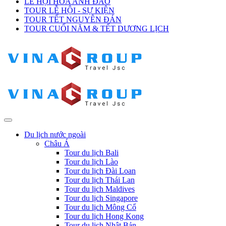
LỄ HỘI HOA ANH ĐÀO
TOUR LỄ HỘI - SỰ KIỆN
TOUR TẾT NGUYÊN ĐÁN
TOUR CUỐI NĂM & TẾT DƯƠNG LỊCH
Du lịch nước ngoài
Châu Á
Tour du lịch Bali
Tour du lịch Lào
Tour du lịch Đài Loan
Tour du lịch Thái Lan
Tour du lịch Maldives
Tour du lịch Singapore
Tour du lịch Mông Cổ
Tour du lịch Hong Kong
Tour du lịch Nhật Bản